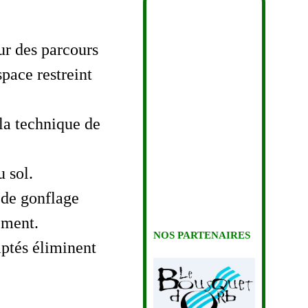
ur des parcours
pace restreint
 la technique de
u sol.
n de gonflage
ement.
NOS PARTENAIRES
aptés éliminent