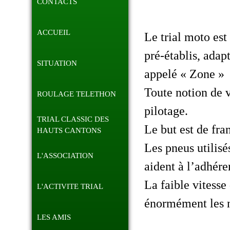
CONTACTS
ACCUEIL
Le trial moto est
pré-établis, adap
SITUATION
appelé « Zone »
Toute notion de v
ROULAGE TELETHON
pilotage.
TRIAL CLASSIC DES
Le but est de fra
HAUTS CANTONS
Les pneus utilisé
L'ASSOCIATION
aident à l’adhér
La faible vitess
L'ACTIVITE TRIAL
énormément les n
LES AMIS