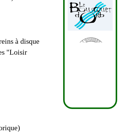
reins à disque
es "Loisir
orique)