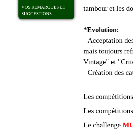
tambour et les do
VOS REMARQUES ET
SUGGESTIONS
*Evolution
:
- Acceptation des
mais toujours ref
Vintage" et "Cri
- Création des 
Les compétition
Les compétition
Le challenge
M