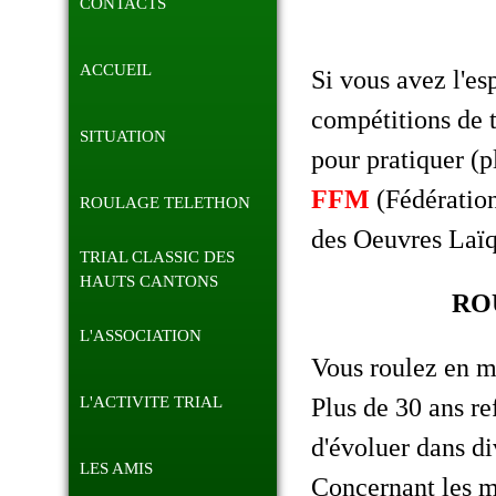
CONTACTS
ACCUEIL
Si vous avez l'es
compétitions de tr
SITUATION
pour pratiquer (p
FFM
(Fédératio
ROULAGE TELETHON
des Oeuvres Laïq
TRIAL CLASSIC DES
HAUTS CANTONS
RO
L'ASSOCIATION
Vous roulez en m
L'ACTIVITE TRIAL
Plus de 30 ans re
d'évoluer dans di
LES AMIS
Concernant les mo